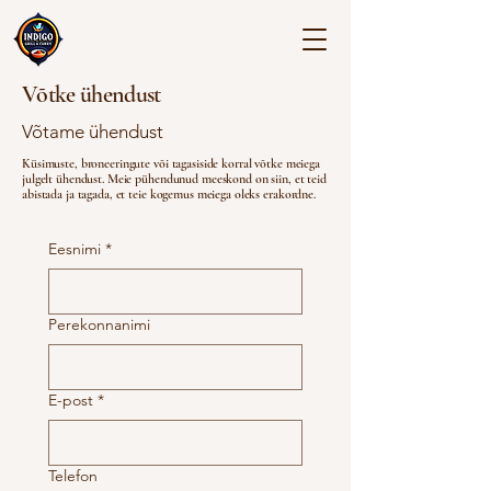
Võtke ühendust
Võtame ühendust
Küsimuste, broneeringute või tagasiside korral võtke meiega
julgelt ühendust. Meie pühendunud meeskond on siin, et teid
abistada ja tagada, et teie kogemus meiega oleks erakordne.
Eesnimi
*
Perekonnanimi
E-post
*
Telefon